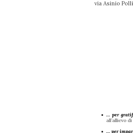
via Asinio Pol
… per grati
all’allievo
… per impara