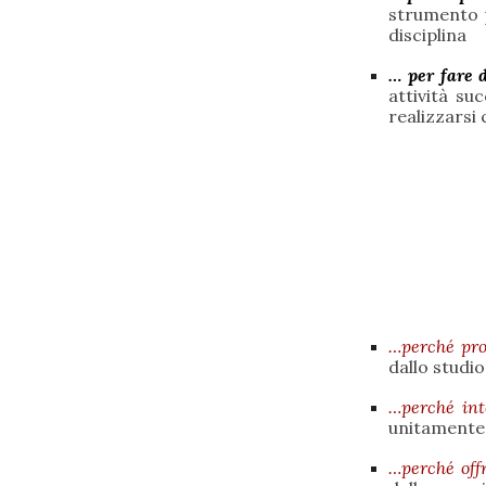
strumento po
disciplina
… per fare 
attività su
realizzarsi
…perché pr
dallo studi
…perché int
unitamente 
…perché off