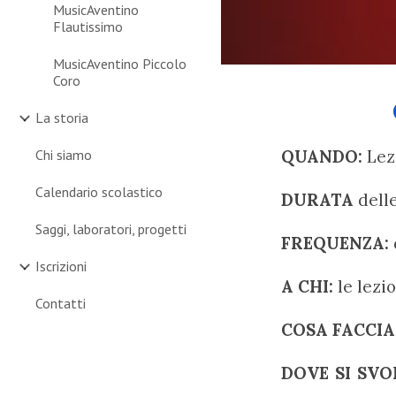
MusicAventino
Flautissimo
MusicAventino Piccolo
Coro
La storia
Chi siamo
QUANDO:
Lez
Calendario scolastico
DURATA
de
ll
Saggi, laboratori, progetti
FREQUENZA:
Iscrizioni
A CHI:
l
e lezi
Contatti
COSA FACCI
DOVE SI SVO