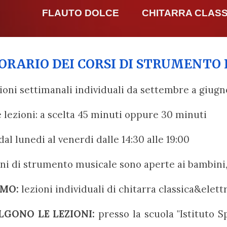
FLAUTO DOLCE CHITARRA CLASSI
ORARIO
DEI CORSI DI STRUMENTO P
ion
i
settimanal
i individuali
da
settembre a giugn
e lezioni
: a scelta 45 minuti
oppure
30 minuti
dal lunedi al venerdi dalle 14:30 alle 19:00
oni di strumento musicale sono aperte ai bambini, 
AMO
:
l
ezioni individuali di chitarra classica&elettr
LGONO LE LEZIONI
:
presso la scuola "Istituto S