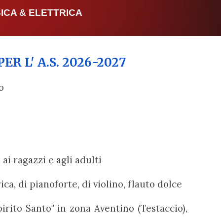
CA & ELETTRICA
ER L'
A.S. 202
6
-202
7
o
ai ragazzi e agli adulti
ica, di pianoforte, di violino, flauto dolce
pirito Santo" in zona Aventino (Testaccio),